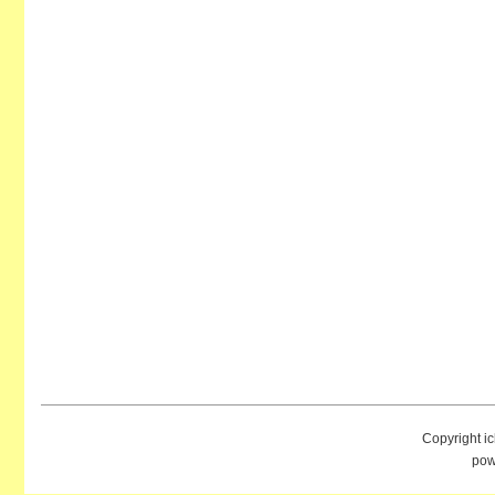
Copyright i
pow