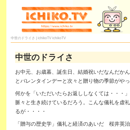
中世のドライさ | ichikoTV
ichikoTV
中世のドライさ
お中元、お歳暮、誕生日、結婚祝いだなんだかん
とバレンタインデーと次々と贈り物の季節がやっ
何かを「いただいたらお返ししなくては・・・」
脈々と生き続けているだろう。こんな儀礼を虚礼
るが・・・・
「贈与の歴史学」儀礼と経済のあいだ 桜井英治