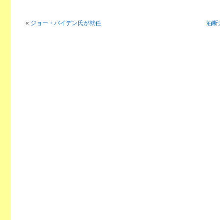
«
ジョー・バイデン氏が就任
油断