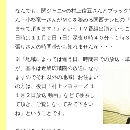
なんでも、関ジャニ∞の村上信五さんとブラック
ん・小杉竜一さんがＭＣを務める関西テレビの『
ませて頂きます！』というＴＶ番組出演というこ
日時は１１月２日（日）深夜０時４０分～１時３
張りさんの時間帯かも知れませんが・・・
※「地域によっては違う日、時間帯での放送・単
が、
基本は近畿広域圏の放送になり
ますのでそれ以外の地域にお住まい
の方は、後日「村上マヨネーズ １
１月２日放送 動画」などで検索し
て頂き、ご覧になってみて下さい
ね」ということです。