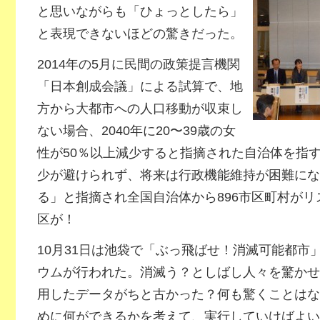
と思いながらも「ひょっとしたら」
と表現できないほどの驚きだった。
2014年の5月に民間の政策提言機関
「日本創成会議」による試算で、地
方から大都市への人口移動が収束し
ない場合、2040年に20〜39歳の女
性が50％以上減少すると指摘された自治体を指
少が避けられず、将来は行政機能維持が困難にな
る」と指摘され全国自治体から896市区町村が
区が！
10月31日は池袋で「ぶっ飛ばせ！消滅可能都市
ウムが行われた。消滅う？としばし人々を驚かせ
用したデータがちと古かった？何も驚くことはな
めに何ができるかを考えて、実行していけばよい