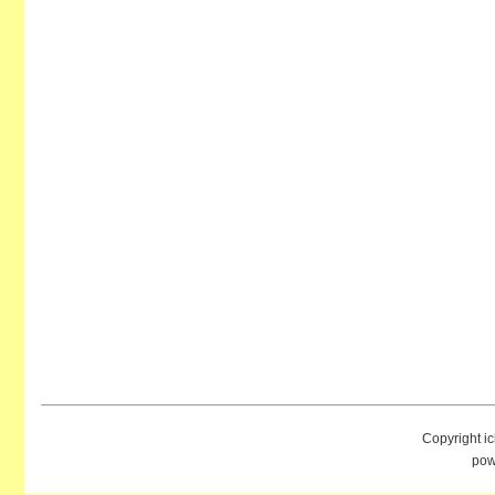
Copyright i
pow