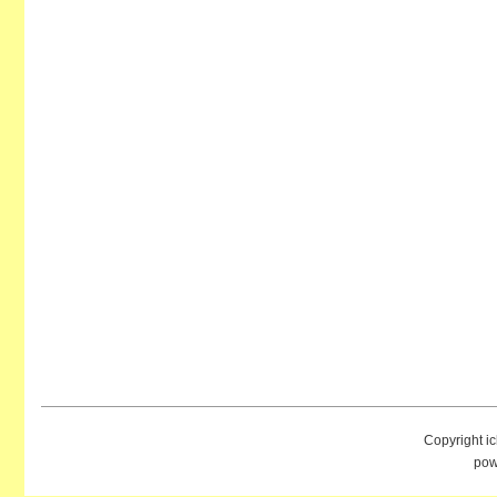
Copyright i
pow