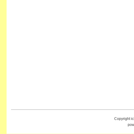
Copyright i
pow