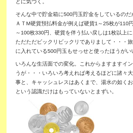
とに気づく。
そんな中で貯金箱に500円玉貯金をしているの
ＡＴМ硬貨預払料金が例えば硬貨1～25枚が110円、
～100枚330円、硬貨を伴う払い戻しは1枚以上
ただただビックリビックリでありまして・・・旅
に入れている500円玉もせっせと使ったほうがい
いろんな生活面での変化。これからますますイン
うが・・・いろいろ考えれば考えるほどに諸々大
事と、キャッシュレスはあくまで、湯水の如くお
という認識だけはもっていないとまずい。