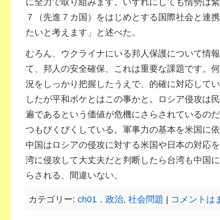
に全力で取り組みます。いずれにしても情勢は緊
７（先進７カ国）をはじめとする国際社会と連携
たいと考えます」と述べた。
むろん、ウクライナにいる邦人保護について情報
て、邦人の安全確保、これは重要な課題です。何
況をしっかり把握したうえで、的確に対応してい
したが平和ボケとはこの事かと。ロシア侵攻は民
遍であるという価値が危機にさらされているのだ
つもびくびくしている。軍事力の基本を米国に依
中国はロシアの侵攻に対する米国や日本の対応を
湾に侵攻して大丈夫だと判断したら台湾も中国に
らされる、間違いない。
カテゴリー:
ch01．政治
,
社会問題
|
コメントはま