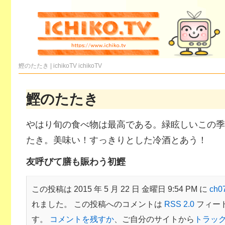
鰹のたたき | ichikoTV
ichikoTV
鰹のたたき
やはり旬の食べ物は最高である。緑眩しいこの季
たき。美味い！すっきりとした冷酒とあう！
友呼びて膳も賑わう初鰹
この投稿は 2015 年 5 月 22 日 金曜日 9:54 PM に
ch
れました。 この投稿へのコメントは
RSS 2.0
フィー
す。
コメントを残すか
、ご自分のサイトから
トラッ