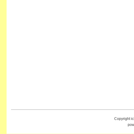
Copyright i
pow