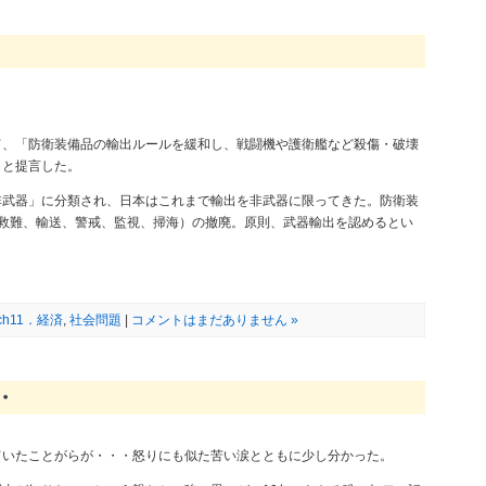
。
て、「防衛装備品の輸出ルールを緩和し、戦闘機や護衛艦など殺傷・破壊
」と提言した。
非武器」に分類され、日本はこれまで輸出を非武器に限ってきた。防衛装
救難、輸送、警戒、監視、掃海）の撤廃。原則、武器輸出を認めるとい
ch11．経済
,
社会問題
|
コメントはまだありません »
・
ていたことがらが・・・怒りにも似た苦い涙とともに少し分かった。