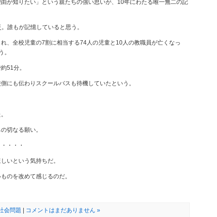
由が知りたい」という親たちの強い思いが、10年にわたる唯一無二の記
震災。誰もが記憶していると思う。
れ、全校児童の7割に相当する74人の児童と10人の教職員が亡くなっ
う。
約51分。
校側にも伝わりスクールバスも待機していたという。
た。
ちの切なる願い。
ま・・・・
ほしいという気持ちだ。
いものを改めて感じるのだ。
社会問題
|
コメントはまだありません »