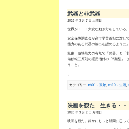
武器と非武器
2026 年 3 月 7 日 土曜日
世界が・・・大変な動き方をしている
安全保障調査会が高市早苗首相に対し
能力のある武器の輸出を認めるように
殺傷・破壊能力の有無で「武器」と「
備移転三原則の運用指針の「5類型」（
うこと。
。
カテゴリー:
ch01．政治
,
ch10．生活
,
映画を観た 生きる・・
2026 年 3 月 2 日 月曜日
映画を観た。静かにじっと疑問に思っ