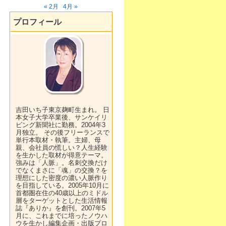
« 2月
4月 »
プロフィール
吉田いち子東京麹町生まれ。 日
本女子大学卒業後、サンケイリ
ビング新聞社に勤務。2004年3
月独立。 その後フリーランスで
単行本取材・執筆。主婦、母
親、会社員の慌しい？人生経験
を生かした取材が得意テーマ。
強みは「人脈」。名刺交換だけ
でなくまさに「魂」の交換？を
理想にした密度の濃い人脈作り
を目指している。2005年10月に
首都圏在住の40歳以上のミドル
層をターゲットとした生活情報
誌『ありか』を創刊。2007年5
月に、これまでに培ったノウハ
ウを生かし編集企画・出版プロ