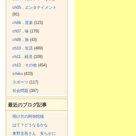
ch05．エンタテイメント
(91)
ch06．音楽
(123)
ch07．味
(179)
ch08．旅
(43)
ch10．生活
(489)
ch11．経済
(109)
ch12．その他
(454)
ichiko
(433)
スポーツ
(117)
社会問題
(397)
最近のブログ記事
明け方の阿弥陀様
はて？どうなるかな
東野圭吾さん 安らかに