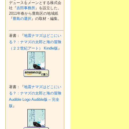
デュースをメーンとする株式会
社『
吉田事務所
』を設立した。
2011年春から豊島区の地域紙
『
豊島の選択
』の取材・編集。
著書：『
地震ナマズはどこにい
る？：ナマズの太郎と海の冒険
（２２世紀アート） Kindle版
』
著書：『
地震ナマズはどこにい
る？：ナマズの太郎と海の冒険
Audible Logo Audible版 – 完全
版
』