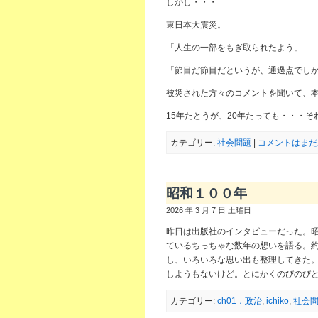
しかし・・・
東日本大震災。
「人生の一部をもぎ取られたよう」
「節目だ節目だというが、通過点でし
被災された方々のコメントを聞いて、
15年たとうが、20年たっても・・・
カテゴリー:
社会問題
|
コメントはまだ
昭和１００年
2026 年 3 月 7 日 土曜日
昨日は出版社のインタビューだった。昭
ているちっちゃな数年の想いを語る。約
し、いろいろな思い出も整理してきた
しようもないけど。とにかくのびのび
カテゴリー:
ch01．政治
,
ichiko
,
社会