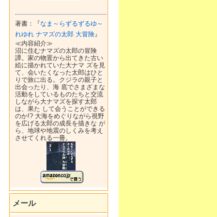
著書：『
なま～らずるずるゆ～
れゆれ ナマズの太郎 大冒険
』
≪内容紹介≫
沼に住むナマズの太郎の冒険
譚。家の物置から出てきた古い
絵に描かれていた大ナマ ズを見
て、会いたくなった太郎はひと
りで旅に出る。クジラの親子と
出会ったり、海 底でさまざまな
活動をしているものたちと交流
しながら大ナマズを探す太郎
は、果た して会うことができる
のか!? 大海をめぐりながら視野
を広げる太郎の成長を描きな が
ら、地球や地震のしくみを考え
させてくれる一冊。
メール