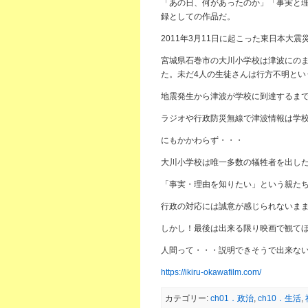
「あの日、何があったのか」「事実と理
録としての作品だ。
2011年3月11日に起こった東日本大
宮城県石巻市の大川小学校は津波にのま
た。未だ4人の生徒さんは行方不明とい
地震発生から津波が学校に到達するまで
ラジオや行政防災無線で津波情報は学
にもかかわらず・・・
大川小学校は唯一多数の犠牲者を出し
「事実・理由を知りたい」という親た
行政の対応には誠意が感じられないま
しかし！最後は出来る限り映画で観て
人間って・・・説明できそうで出来な
https://ikiru-okawafilm.com/
カテゴリー:
ch01．政治
,
ch10．生活
,