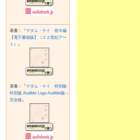
著書：『
マダム・ケイ 他８編
【電子書籍版】（２２世紀アー
ト）
』
著書：『
マダム・ケイ 特別版:
特別版 Audible Logo Audible版 –
完全版
』