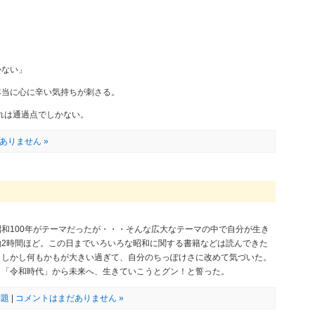
かない」
本当に心に辛い気持ちが刺さる。
それは通過点でしかない。
ありません »
和100年がテーマだったが・・・そんな広大なテーマの中で自分が生き
2時間ほど。この日までいろいろな昭和に関する書籍などは読んできた
。しかし何もかもが大きい過ぎて、自分のちっぽけさに改めて気づいた。
と「令和時代」から未来へ、生きていこうとグン！と誓った。
問題
|
コメントはまだありません »