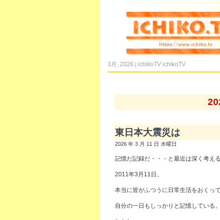
3月, 2026 | ichikoTV
ichikoTV
2
東日本大震災は
2026 年 3 月 11 日 水曜日
記憶だ記録だ・・・と最近は深く考え
2011年3月11日。
本当に皆がふつうに日常生活をおくっ
自分の一日もしっかりと記憶している