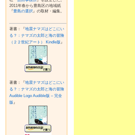
2011年春から豊島区の地域紙
『
豊島の選択
』の取材・編集。
著書：『
地震ナマズはどこにい
る？：ナマズの太郎と海の冒険
（２２世紀アート） Kindle版
』
著書：『
地震ナマズはどこにい
る？：ナマズの太郎と海の冒険
Audible Logo Audible版 – 完全
版
』