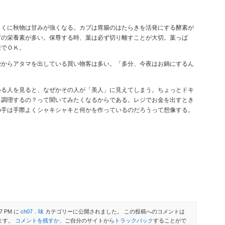
とくに秋物は甘みが強くなる。カブは胃腸のはたらきを活発にする酵素が
どの栄養素が多い。保尊する時、葉は必ず切り離すことが大切。葉っぱ
凍でＯＫ。
袋からアタマを出している買い物客は多い。「多分、今夜はお鍋にするん
いる人を見ると、なぜかその人が「美人」に見えてしまう。ちょっとドキ
う調理するの？って聞いてみたくなるからである。レジでお金を出すとき
の手は手際よくシャキシャキと何かを作っているのだろうって想像する。
7 PM に
ch07．味
カテゴリーに公開されました。 この投稿へのコメントは
ます。
コメントを残すか
、ご自分のサイトから
トラックバック
することがで