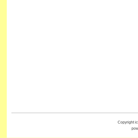
Copyright i
pow