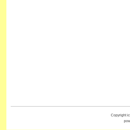
Copyright i
pow