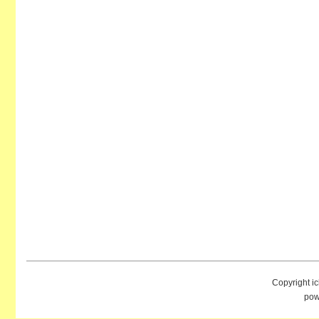
Copyright i
pow