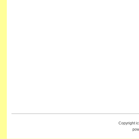
Copyright i
pow