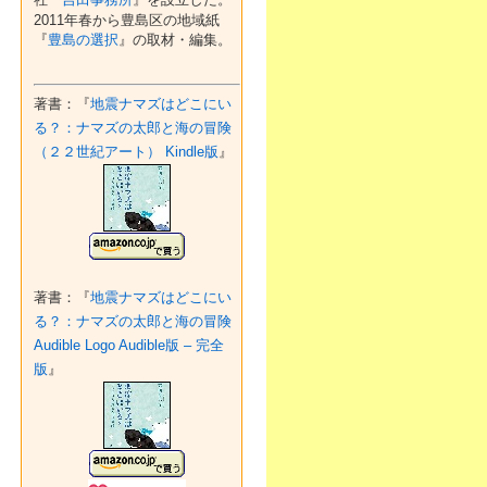
2011年春から豊島区の地域紙
『
豊島の選択
』の取材・編集。
著書：『
地震ナマズはどこにい
る？：ナマズの太郎と海の冒険
（２２世紀アート） Kindle版
』
著書：『
地震ナマズはどこにい
る？：ナマズの太郎と海の冒険
Audible Logo Audible版 – 完全
版
』