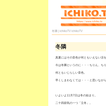
冬隣 | ichikoTV
ichikoTV
冬隣
真夏にはその音色が何ともいえない涼
今は冬隣というのに・・・ちりん、ち
何ともいじらしい音色。
早くしまわなくては・・・と思いなが
いよいよ11月7日は冬の始まり。
二十四節気の一つ「立冬」。