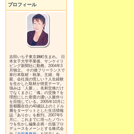
プロフィール
吉田いち子東京麹町生まれ。 日
本女子大学卒業後、サンケイリ
ビング新聞社に勤務。2004年3
月独立。 その後フリーランスで
単行本取材・執筆。主婦、母
親、会社員の慌しい？人生経験
を生かした取材が得意テーマ。
強みは「人脈」。名刺交換だけ
でなくまさに「魂」の交換？を
理想にした密度の濃い人脈作り
を目指している。2005年10月に
首都圏在住の40歳以上のミドル
層をターゲットとした生活情報
誌『ありか』を創刊。2007年5
月に、これまでに培ったノウハ
ウを生かし編集企画・出版プロ
デュースをメーンとする株式会
社『
吉田事務所
』を設立した。