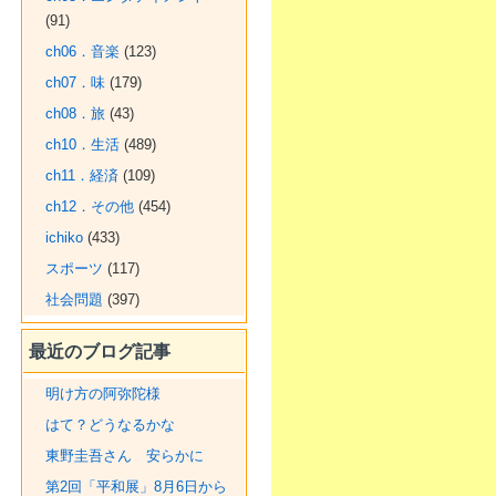
(91)
ch06．音楽
(123)
ch07．味
(179)
ch08．旅
(43)
ch10．生活
(489)
ch11．経済
(109)
ch12．その他
(454)
ichiko
(433)
スポーツ
(117)
社会問題
(397)
最近のブログ記事
明け方の阿弥陀様
はて？どうなるかな
東野圭吾さん 安らかに
第2回「平和展」8月6日から