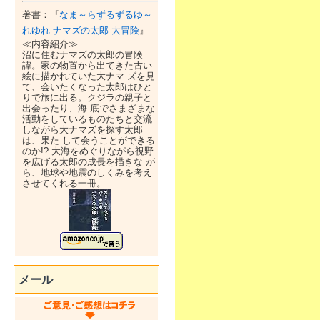
著書：『
なま～らずるずるゆ～
れゆれ ナマズの太郎 大冒険
』
≪内容紹介≫
沼に住むナマズの太郎の冒険
譚。家の物置から出てきた古い
絵に描かれていた大ナマ ズを見
て、会いたくなった太郎はひと
りで旅に出る。クジラの親子と
出会ったり、海 底でさまざまな
活動をしているものたちと交流
しながら大ナマズを探す太郎
は、果た して会うことができる
のか!? 大海をめぐりながら視野
を広げる太郎の成長を描きな が
ら、地球や地震のしくみを考え
させてくれる一冊。
メール