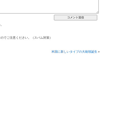
い。
すのでご注意ください。（スパム対策）
米国に新しいタイプの大統領誕生
»