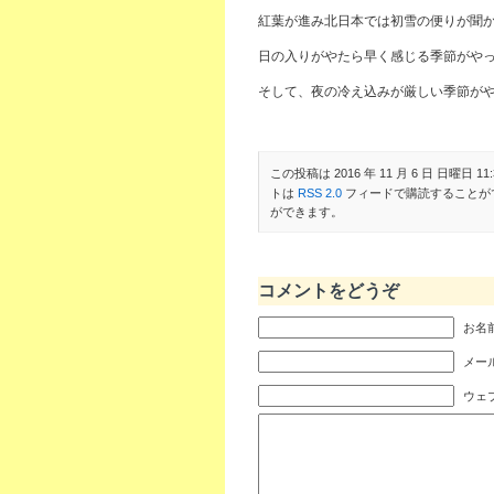
紅葉が進み北日本では初雪の便りが聞
日の入りがやたら早く感じる季節がや
そして、夜の冷え込みが厳しい季節が
この投稿は 2016 年 11 月 6 日 日曜日 11:
トは
RSS 2.0
フィードで購読することが
ができます。
コメントをどうぞ
お名前
メール
ウェ