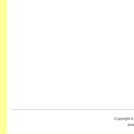
Copyright i
pow