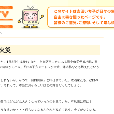
TV
火災
た。1月8日午後3時すぎか、文京区目白台にある田中角栄元首相邸の敷
の建物から出火。約800平方メートルが全焼。雑木林なども燃えたという
もしれないが。かつて「目白御殿」と呼ばれていた。政治家たち、政財界
ど。それって、本当におそろしいほどの舞台だったでしょう。
の邸宅はどんどん大きくなっていったのを見ていた。不思議に程に！
こうなるのか・・・何もなくなるんだねと改めて思う。全てがなくなる。