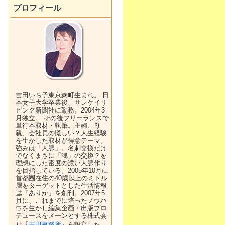
プロフィール
吉田いち子東京麹町生まれ。 日
本女子大学卒業後、サンケイリ
ビング新聞社に勤務。2004年3
月独立。 その後フリーランスで
単行本取材・執筆。主婦、母
親、会社員の慌しい？人生経験
を生かした取材が得意テーマ。
強みは「人脈」。名刺交換だけ
でなくまさに「魂」の交換？を
理想にした密度の濃い人脈作り
を目指している。2005年10月に
首都圏在住の40歳以上のミドル
層をターゲットとした生活情報
誌『ありか』を創刊。2007年5
月に、これまでに培ったノウハ
ウを生かし編集企画・出版プロ
デュースをメーンとする株式会
社『
吉田事務所
』を設立した。