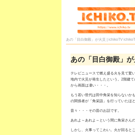
あの「目白御殿」が火災 | ichikoTV
ichiko
あの「目白御殿」が
テレビニュースで燃え盛る火を見て驚い
地内で火災が発生したという。2階建て
から画面は凄い・・・。
もう若い世代は田中角栄を知らないか
の関係者が「角栄詣」を行っていたほ
昔々・・・その昔のお話です。
あれよ～あれよ～という間に角栄さん
しかし、火事ってこわい。火が回ると