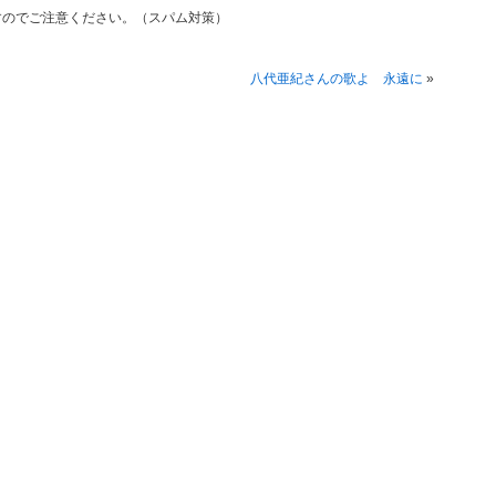
すのでご注意ください。（スパム対策）
八代亜紀さんの歌よ 永遠に
»