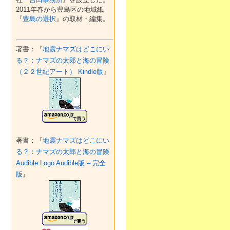
2011年春から豊島区の地域紙
『
豊島の選択
』の取材・編集。
著書：『
地震ナマズはどこにい
る？：ナマズの太郎と海の冒険
（２２世紀アート） Kindle版
』
著書：『
地震ナマズはどこにい
る？：ナマズの太郎と海の冒険
Audible Logo Audible版 – 完全
版
』