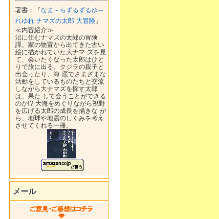
著書：『
なま～らずるずるゆ～
れゆれ ナマズの太郎 大冒険
』
≪内容紹介≫
沼に住むナマズの太郎の冒険
譚。家の物置から出てきた古い
絵に描かれていた大ナマ ズを見
て、会いたくなった太郎はひと
りで旅に出る。クジラの親子と
出会ったり、海 底でさまざまな
活動をしているものたちと交流
しながら大ナマズを探す太郎
は、果た して会うことができる
のか!? 大海をめぐりながら視野
を広げる太郎の成長を描きな が
ら、地球や地震のしくみを考え
させてくれる一冊。
メール