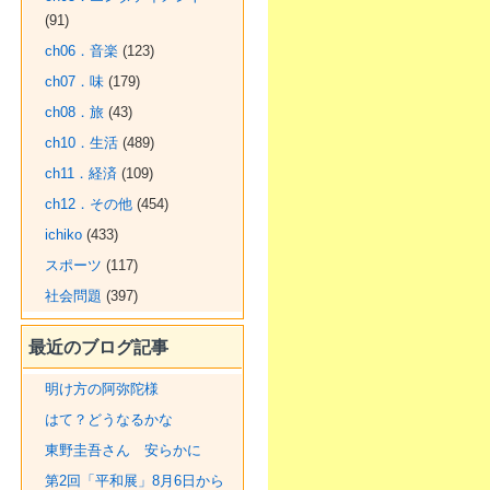
(91)
ch06．音楽
(123)
ch07．味
(179)
ch08．旅
(43)
ch10．生活
(489)
ch11．経済
(109)
ch12．その他
(454)
ichiko
(433)
スポーツ
(117)
社会問題
(397)
最近のブログ記事
明け方の阿弥陀様
はて？どうなるかな
東野圭吾さん 安らかに
第2回「平和展」8月6日から