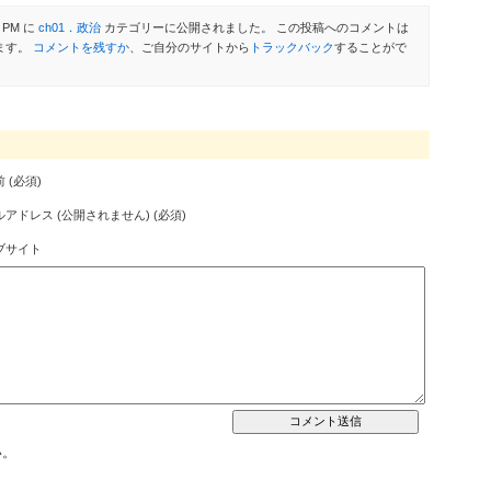
 PM に
ch01．政治
カテゴリーに公開されました。 この投稿へのコメントは
ます。
コメントを残すか
、ご自分のサイトから
トラックバック
することがで
 (必須)
アドレス (公開されません) (必須)
ブサイト
い。