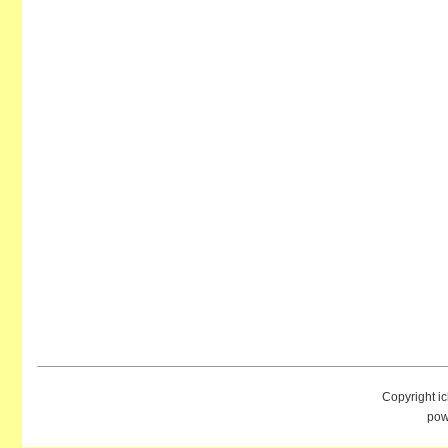
Copyright i
pow