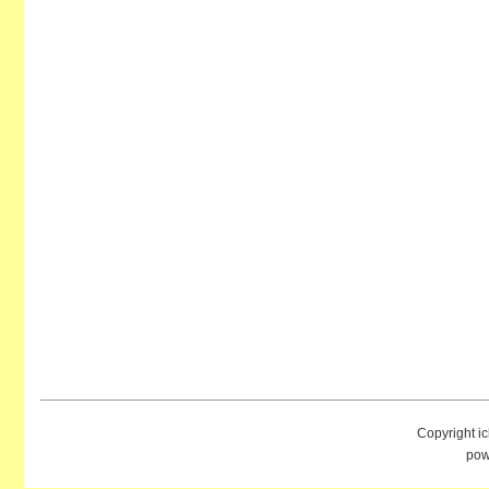
Copyright i
pow