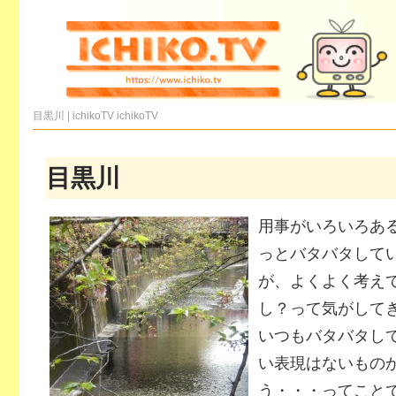
目黒川 | ichikoTV
ichikoTV
目黒川
用事がいろいろあ
っとバタバタして
が、よくよく考え
し？って気がして
いつもバタバタし
い表現はないもの
う・・・ってこと