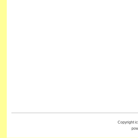
Copyright i
pow