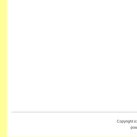
Copyright i
pow