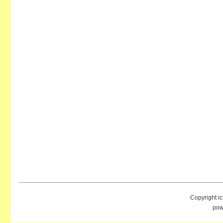
Copyright i
pow