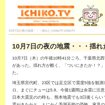
10月7日の夜の地震・・・揺れた | ichikoTV
ichikoTV
10月7日の夜の地震・・・揺れ
10月7日（木）の午後10時41分ごろ、千葉県北
があった。揺れ方が酷く、「ついにきたか！？」
た。
埼玉県宮代町、23区では足立区で震度5強を観測
ロ、まぐにチューは5.9。今後1週間は余震に注
日本大震災のの時も、熊本地震でも3日後くらい
震がきたかと。とにかく予測不能の恐怖。家具の