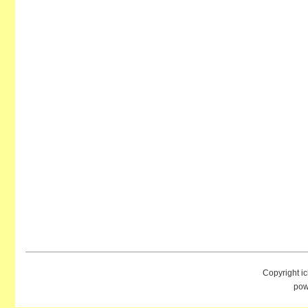
Copyright i
pow