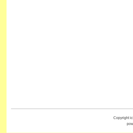
Copyright i
pow