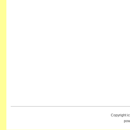
Copyright i
pow