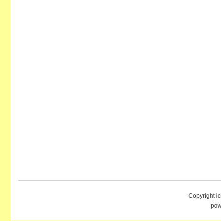
Copyright i
pow