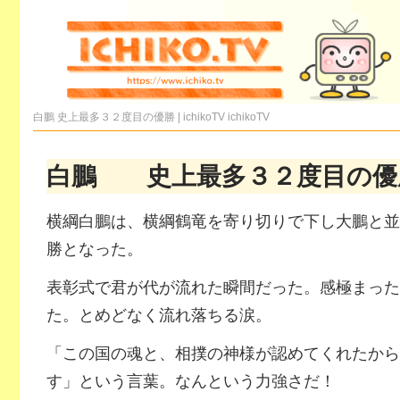
白鵬 史上最多３２度目の優勝 | ichikoTV
ichikoTV
白鵬 史上最多３２度目の優
横綱白鵬は、横綱鶴竜を寄り切りで下し大鵬と並
勝となった。
表彰式で君が代が流れた瞬間だった。感極まった
た。とめどなく流れ落ちる涙。
「この国の魂と、相撲の神様が認めてくれたから
す」という言葉。なんという力強さだ！