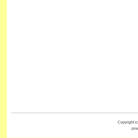
Copyright i
pow