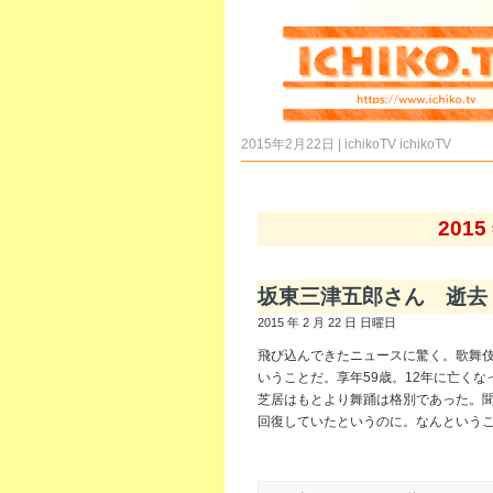
2015年2月22日 | ichikoTV
ichikoTV
201
坂東三津五郎さん 逝去
2015 年 2 月 22 日 日曜日
飛び込んできたニュースに驚く。歌舞伎
いうことだ。享年59歳。12年に亡く
芝居はもとより舞踊は格別であった。
回復していたというのに。なんという