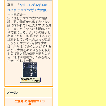
著書：『
なま～らずるずるゆ～
れゆれ ナマズの太郎 大冒険
』
≪内容紹介≫
沼に住むナマズの太郎の冒険
譚。家の物置から出てきた古い
絵に描かれていた大ナマ ズを見
て、会いたくなった太郎はひと
りで旅に出る。クジラの親子と
出会ったり、海 底でさまざまな
活動をしているものたちと交流
しながら大ナマズを探す太郎
は、果た して会うことができる
のか!? 大海をめぐりながら視野
を広げる太郎の成長を描きな が
ら、地球や地震のしくみを考え
させてくれる一冊。
メール