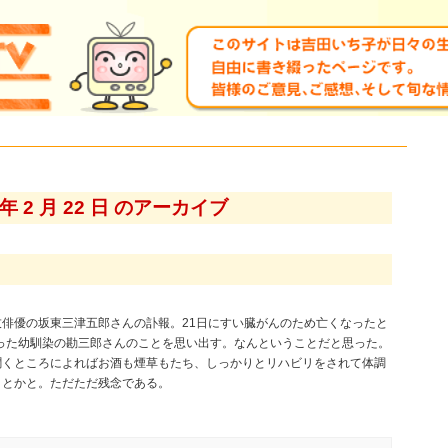
5 年 2 月 22 日 のアーカイブ
俳優の坂東三津五郎さんの訃報。21日にすい臓がんのため亡くなったと
なった幼馴染の勘三郎さんのことを思い出す。なんということだと思った。
聞くところによればお酒も煙草もたち、しっかりとリハビリをされて体調
ことかと。ただただ残念である。