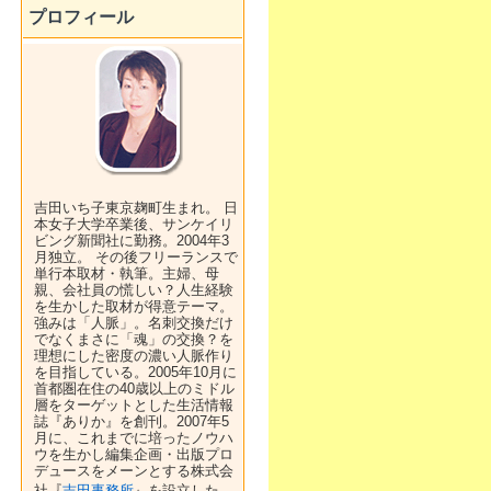
プロフィール
吉田いち子東京麹町生まれ。 日
本女子大学卒業後、サンケイリ
ビング新聞社に勤務。2004年3
月独立。 その後フリーランスで
単行本取材・執筆。主婦、母
親、会社員の慌しい？人生経験
を生かした取材が得意テーマ。
強みは「人脈」。名刺交換だけ
でなくまさに「魂」の交換？を
理想にした密度の濃い人脈作り
を目指している。2005年10月に
首都圏在住の40歳以上のミドル
層をターゲットとした生活情報
誌『ありか』を創刊。2007年5
月に、これまでに培ったノウハ
ウを生かし編集企画・出版プロ
デュースをメーンとする株式会
社『
吉田事務所
』を設立した。