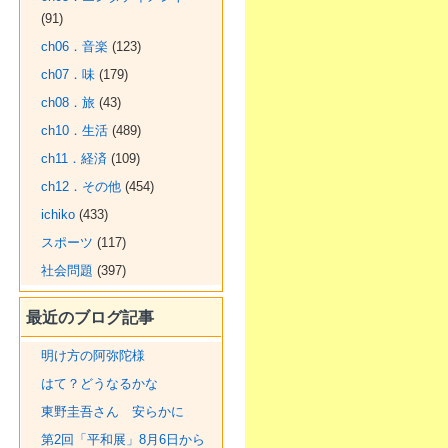
(91)
ch06．音楽
(123)
ch07．味
(179)
ch08．旅
(43)
ch10．生活
(489)
ch11．経済
(109)
ch12．その他
(454)
ichiko
(433)
スポーツ
(117)
社会問題
(397)
最近のブログ記事
明け方の阿弥陀様
はて？どうなるかな
東野圭吾さん 安らかに
第2回「平和展」8月6日から