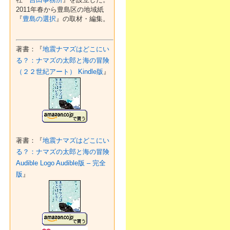
2011年春から豊島区の地域紙
『
豊島の選択
』の取材・編集。
著書：『
地震ナマズはどこにい
る？：ナマズの太郎と海の冒険
（２２世紀アート） Kindle版
』
著書：『
地震ナマズはどこにい
る？：ナマズの太郎と海の冒険
Audible Logo Audible版 – 完全
版
』