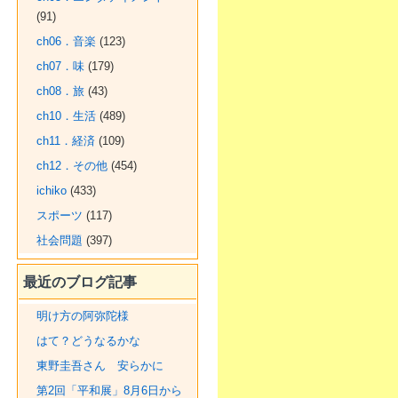
(91)
ch06．音楽
(123)
ch07．味
(179)
ch08．旅
(43)
ch10．生活
(489)
ch11．経済
(109)
ch12．その他
(454)
ichiko
(433)
スポーツ
(117)
社会問題
(397)
最近のブログ記事
明け方の阿弥陀様
はて？どうなるかな
東野圭吾さん 安らかに
第2回「平和展」8月6日から