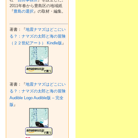
2011年春から豊島区の地域紙
『
豊島の選択
』の取材・編集。
著書：『
地震ナマズはどこにい
る？：ナマズの太郎と海の冒険
（２２世紀アート） Kindle版
』
著書：『
地震ナマズはどこにい
る？：ナマズの太郎と海の冒険
Audible Logo Audible版 – 完全
版
』