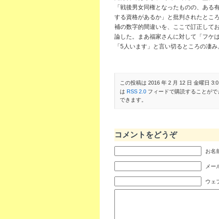
「戦後男女同権となったものの、ある有
する資格があるか」と批判されたとこ
補の数字的間違いを、ここで訂正してお
論した。まあ福家さんに対して「フケ
「5人います」と言い切るところの凄み
この投稿は 2016 年 2 月 12 日 金曜日 3:0
は
RSS 2.0
フィードで購読することがで
できます。
コメントをどうぞ
お名前
メール
ウェ