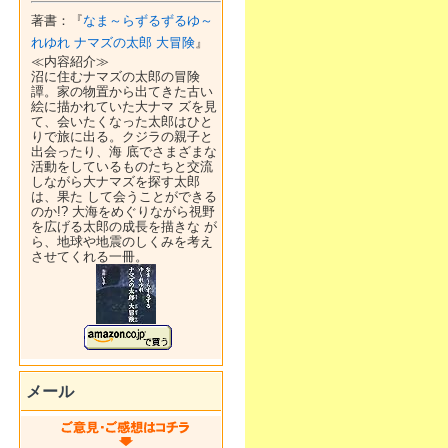
著書：『
なま～らずるずるゆ～
れゆれ ナマズの太郎 大冒険
』
≪内容紹介≫
沼に住むナマズの太郎の冒険
譚。家の物置から出てきた古い
絵に描かれていた大ナマ ズを見
て、会いたくなった太郎はひと
りで旅に出る。クジラの親子と
出会ったり、海 底でさまざまな
活動をしているものたちと交流
しながら大ナマズを探す太郎
は、果た して会うことができる
のか!? 大海をめぐりながら視野
を広げる太郎の成長を描きな が
ら、地球や地震のしくみを考え
させてくれる一冊。
メール