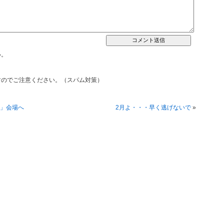
い。
すのでご注意ください。（スパム対策）
」会場へ
2月よ・・・早く逃げないで
»