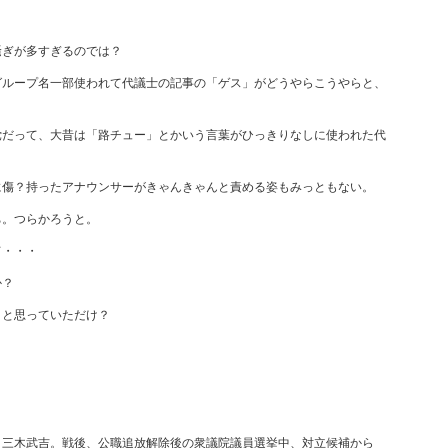
騒ぎが多すぎるのでは？
グループ名一部使われて代議士の記事の「ゲス」がどうやらこうやらと、
党だって、大昔は「路チュー」とかいう言葉がひっきりなしに使われた代
に傷？持ったアナウンサーがきゃんきゃんと責める姿もみっともない。
ち。つらかろうと。
て・・・
か？
～と思っていただけ？
・三木武吉。戦後、公職追放解除後の衆議院議員選挙中、対立候補から