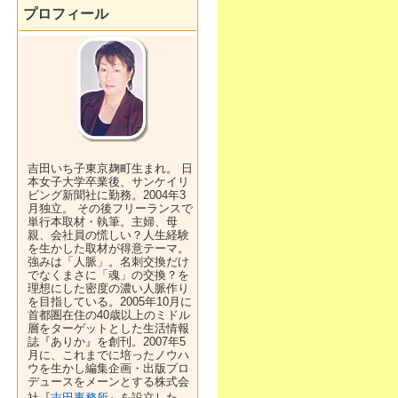
プロフィール
吉田いち子東京麹町生まれ。 日
本女子大学卒業後、サンケイリ
ビング新聞社に勤務。2004年3
月独立。 その後フリーランスで
単行本取材・執筆。主婦、母
親、会社員の慌しい？人生経験
を生かした取材が得意テーマ。
強みは「人脈」。名刺交換だけ
でなくまさに「魂」の交換？を
理想にした密度の濃い人脈作り
を目指している。2005年10月に
首都圏在住の40歳以上のミドル
層をターゲットとした生活情報
誌『ありか』を創刊。2007年5
月に、これまでに培ったノウハ
ウを生かし編集企画・出版プロ
デュースをメーンとする株式会
社『
吉田事務所
』を設立した。