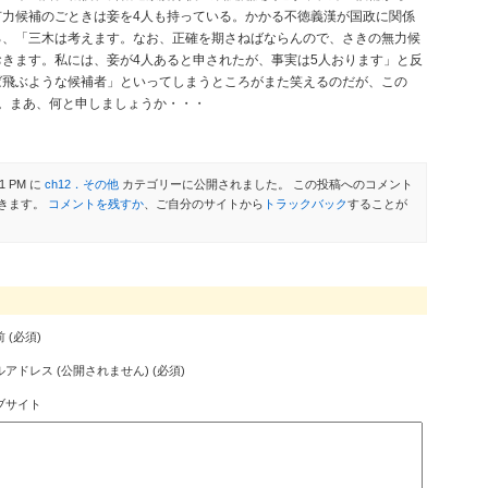
力候補のごときは妾を4人も持っている。かかる不徳義漢が国政に関係
ろ、「三木は考えます。なお、正確を期さねばならんので、さきの無力候
きます。私には、妾が4人あると申されたが、事実は5人おります」と反
ば飛ぶような候補者」といってしまうところがまた笑えるのだが、この
。まあ、何と申しましょうか・・・
1 PM に
ch12．その他
カテゴリーに公開されました。 この投稿へのコメント
きます。
コメントを残すか
、ご自分のサイトから
トラックバック
することが
 (必須)
アドレス (公開されません) (必須)
ブサイト