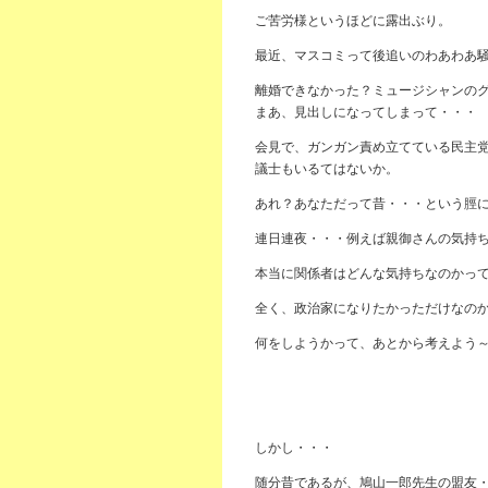
ご苦労様というほどに露出ぶり。
最近、マスコミって後追いのわあわあ
離婚できなかった？ミュージシャンの
まあ、見出しになってしまって・・・
会見で、ガンガン責め立てている民主
議士もいるてはないか。
あれ？あなただって昔・・・という脛
連日連夜・・・例えば親御さんの気持
本当に関係者はどんな気持ちなのかっ
全く、政治家になりたかっただけなの
何をしようかって、あとから考えよう
しかし・・・
随分昔であるが、鳩山一郎先生の盟友