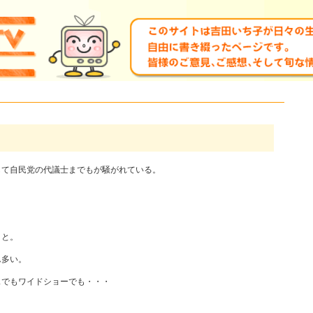
して自民党の代議士までもが騒がれている。
～と。
ん多い。
スでもワイドショーでも・・・