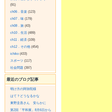
(91)
ch06．音楽
(123)
ch07．味
(179)
ch08．旅
(43)
ch10．生活
(489)
ch11．経済
(109)
ch12．その他
(454)
ichiko
(433)
スポーツ
(117)
社会問題
(397)
最近のブログ記事
明け方の阿弥陀様
はて？どうなるかな
東野圭吾さん 安らかに
第2回「平和展」8月6日から