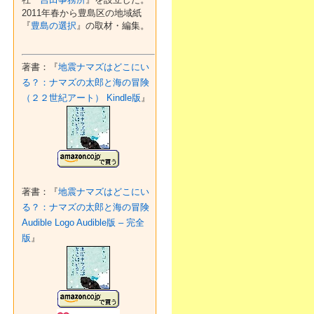
2011年春から豊島区の地域紙
『
豊島の選択
』の取材・編集。
著書：『
地震ナマズはどこにい
る？：ナマズの太郎と海の冒険
（２２世紀アート） Kindle版
』
著書：『
地震ナマズはどこにい
る？：ナマズの太郎と海の冒険
Audible Logo Audible版 – 完全
版
』