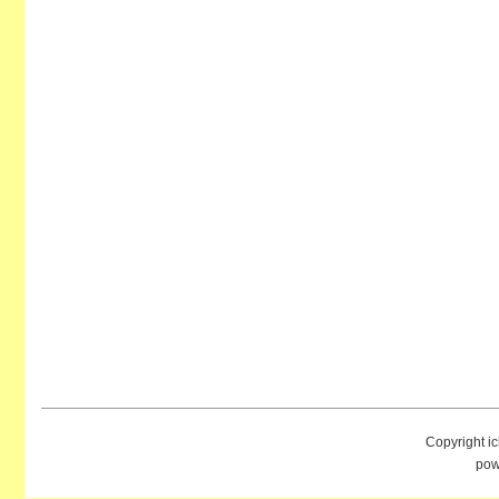
Copyright i
pow