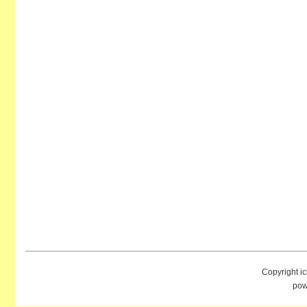
Copyright i
pow