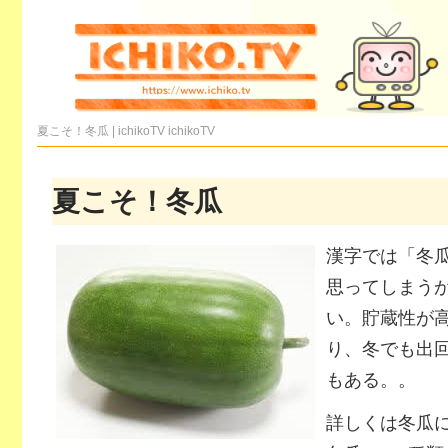
夏こそ！冬瓜 | ichikoTV
ichikoTV
夏こそ！冬瓜
漢字では「冬
思ってしまう
い。貯蔵性が
り、冬でも出
もある。。
詳しくは冬瓜