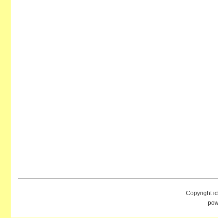
Copyright i
pow