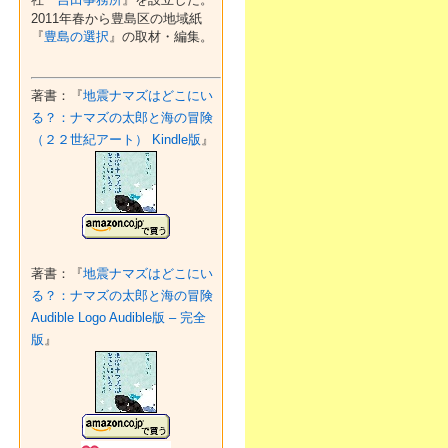
2011年春から豊島区の地域紙
『
豊島の選択
』の取材・編集。
著書：『
地震ナマズはどこにい
る？：ナマズの太郎と海の冒険
（２２世紀アート） Kindle版
』
著書：『
地震ナマズはどこにい
る？：ナマズの太郎と海の冒険
Audible Logo Audible版 – 完全
版
』