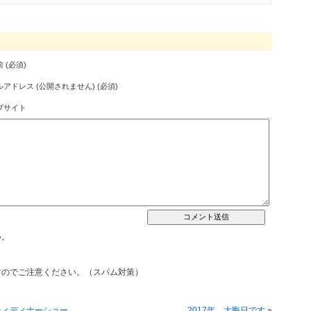
 (必須)
アドレス (公開されません) (必須)
ブサイト
い。
すのでご注意ください。（スパム対策）
ティディナーショー
2017年 大晦日です
»