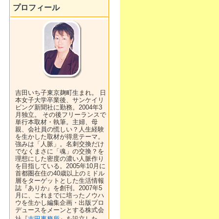
プロフィール
吉田いち子東京麹町生まれ。 日
本女子大学卒業後、サンケイリ
ビング新聞社に勤務。2004年3
月独立。 その後フリーランスで
単行本取材・執筆。主婦、母
親、会社員の慌しい？人生経験
を生かした取材が得意テーマ。
強みは「人脈」。名刺交換だけ
でなくまさに「魂」の交換？を
理想にした密度の濃い人脈作り
を目指している。2005年10月に
首都圏在住の40歳以上のミドル
層をターゲットとした生活情報
誌『ありか』を創刊。2007年5
月に、これまでに培ったノウハ
ウを生かし編集企画・出版プロ
デュースをメーンとする株式会
社『
吉田事務所
』を設立した。