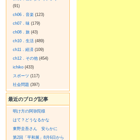
(91)
ch06．音楽
(123)
ch07．味
(179)
ch08．旅
(43)
ch10．生活
(489)
ch11．経済
(109)
ch12．その他
(454)
ichiko
(433)
スポーツ
(117)
社会問題
(397)
最近のブログ記事
明け方の阿弥陀様
はて？どうなるかな
東野圭吾さん 安らかに
第2回「平和展」8月6日から