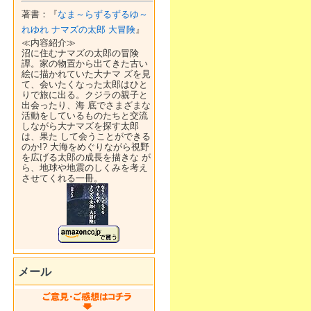
著書：『
なま～らずるずるゆ～
れゆれ ナマズの太郎 大冒険
』
≪内容紹介≫
沼に住むナマズの太郎の冒険
譚。家の物置から出てきた古い
絵に描かれていた大ナマ ズを見
て、会いたくなった太郎はひと
りで旅に出る。クジラの親子と
出会ったり、海 底でさまざまな
活動をしているものたちと交流
しながら大ナマズを探す太郎
は、果た して会うことができる
のか!? 大海をめぐりながら視野
を広げる太郎の成長を描きな が
ら、地球や地震のしくみを考え
させてくれる一冊。
メール