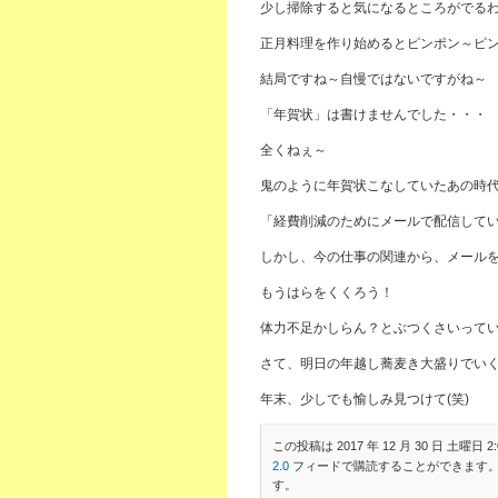
少し掃除すると気になるところがでる
正月料理を作り始めるとピンポン～ピ
結局ですね～自慢ではないですがね～
「年賀状」は書けませんでした・・・
全くねぇ～
鬼のように年賀状こなしていたあの時
「経費削減のためにメールで配信して
しかし、今の仕事の関連から、メール
もうはらをくくろう！
体力不足かしらん？とぶつくさいって
さて、明日の年越し蕎麦き大盛りでい
年末、少しでも愉しみ見つけて(笑)
この投稿は 2017 年 12 月 30 日 土曜日 2:
2.0
フィードで購読することができます
す。