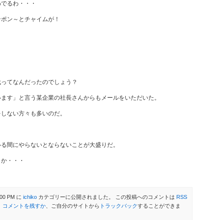
わでるわ・・・
ンポン～とチャイムが！
代ってなんだったのでしょう？
います」と言う某企業の社長さんからもメールをいただいた。
をしない方々も多いのだ。
いる間にやらないとならないことが大盛りだ。
くか・・・
00 PM に
ichiko
カテゴリーに公開されました。 この投稿へのコメントは
RSS
。
コメントを残すか
、ご自分のサイトから
トラックバック
することができま