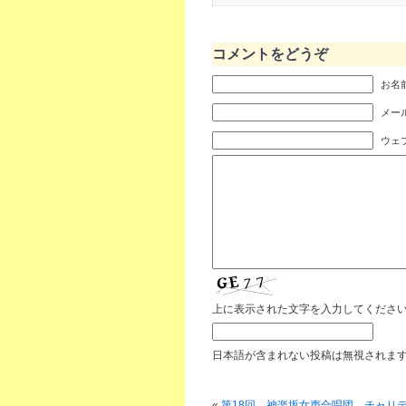
コメントをどうぞ
お名前
メール
ウェ
上に表示された文字を入力してくださ
日本語が含まれない投稿は無視されま
«
第18回 神楽坂女声合唱団 チャリ