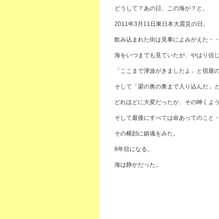
どうして？あの日、この海が？と。
2011年3月11日東日本大震災の日。
飲み込まれた街は見事によみがえた・
海をいつまでも見ていたが、やはり信
「ここまで津波がきましたよ」と宿屋
そして「梁の奥の奥まで入り込んだ」
どれほどに大変だったか、その呻くよ
そして最後にすべては命あってのこと
その横顔に鎮魂をみた。
8年目になる。
海は静かだった。