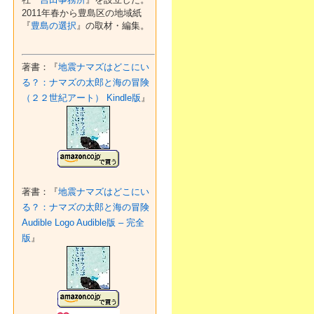
2011年春から豊島区の地域紙
『
豊島の選択
』の取材・編集。
著書：『
地震ナマズはどこにい
る？：ナマズの太郎と海の冒険
（２２世紀アート） Kindle版
』
著書：『
地震ナマズはどこにい
る？：ナマズの太郎と海の冒険
Audible Logo Audible版 – 完全
版
』