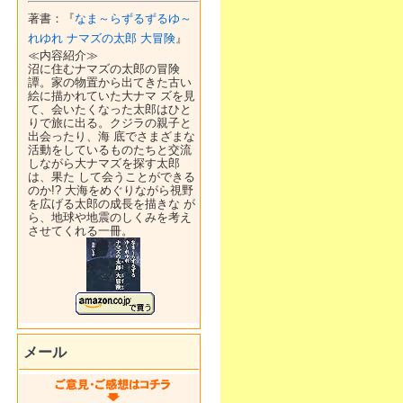
著書：『
なま～らずるずるゆ～
れゆれ ナマズの太郎 大冒険
』
≪内容紹介≫
沼に住むナマズの太郎の冒険
譚。家の物置から出てきた古い
絵に描かれていた大ナマ ズを見
て、会いたくなった太郎はひと
りで旅に出る。クジラの親子と
出会ったり、海 底でさまざまな
活動をしているものたちと交流
しながら大ナマズを探す太郎
は、果た して会うことができる
のか!? 大海をめぐりながら視野
を広げる太郎の成長を描きな が
ら、地球や地震のしくみを考え
させてくれる一冊。
メール