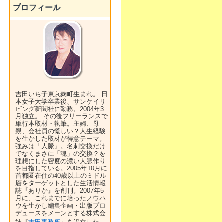
プロフィール
吉田いち子東京麹町生まれ。 日
本女子大学卒業後、サンケイリ
ビング新聞社に勤務。2004年3
月独立。 その後フリーランスで
単行本取材・執筆。主婦、母
親、会社員の慌しい？人生経験
を生かした取材が得意テーマ。
強みは「人脈」。名刺交換だけ
でなくまさに「魂」の交換？を
理想にした密度の濃い人脈作り
を目指している。2005年10月に
首都圏在住の40歳以上のミドル
層をターゲットとした生活情報
誌『ありか』を創刊。2007年5
月に、これまでに培ったノウハ
ウを生かし編集企画・出版プロ
デュースをメーンとする株式会
社『
吉田事務所
』を設立した。