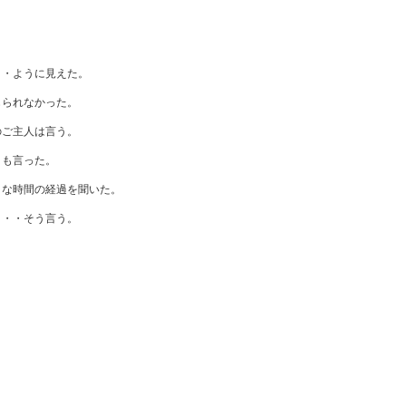
・・ように見えた。
じられなかった。
のご主人は言う。
とも言った。
うな時間の経過を聞いた。
・・・そう言う。