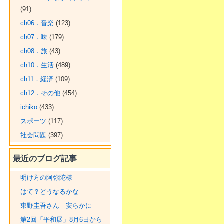
(91)
ch06．音楽
(123)
ch07．味
(179)
ch08．旅
(43)
ch10．生活
(489)
ch11．経済
(109)
ch12．その他
(454)
ichiko
(433)
スポーツ
(117)
社会問題
(397)
最近のブログ記事
明け方の阿弥陀様
はて？どうなるかな
東野圭吾さん 安らかに
第2回「平和展」8月6日から