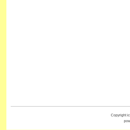
Copyright i
pow