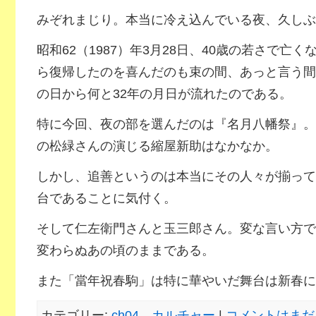
みぞれまじり。本当に冷え込んでいる夜、久しぶ
昭和62（1987）年3月28日、40歳の若さで亡
ら復帰したのを喜んだのも束の間、あっと言う間
の日から何と32年の月日が流れたのである。
特に今回、夜の部を選んだのは『名月八幡祭』。
の松緑さんの演じる縮屋新助はなかなか。
しかし、追善というのは本当にその人々が揃って
台であることに気付く。
そして仁左衛門さんと玉三郎さん。変な言い方で
変わらぬあの頃のままである。
また「當年祝春駒」は特に華やいだ舞台は新春に
カテゴリー:
ch04．カルチャー
|
コメントはまだ