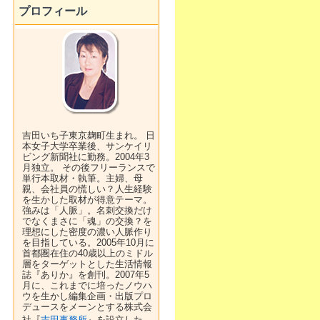
プロフィール
吉田いち子東京麹町生まれ。 日
本女子大学卒業後、サンケイリ
ビング新聞社に勤務。2004年3
月独立。 その後フリーランスで
単行本取材・執筆。主婦、母
親、会社員の慌しい？人生経験
を生かした取材が得意テーマ。
強みは「人脈」。名刺交換だけ
でなくまさに「魂」の交換？を
理想にした密度の濃い人脈作り
を目指している。2005年10月に
首都圏在住の40歳以上のミドル
層をターゲットとした生活情報
誌『ありか』を創刊。2007年5
月に、これまでに培ったノウハ
ウを生かし編集企画・出版プロ
デュースをメーンとする株式会
社『
吉田事務所
』を設立した。