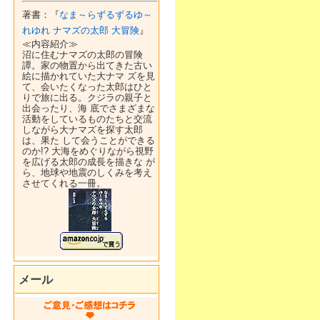
著書：『
なま～らずるずるゆ～
れゆれ ナマズの太郎 大冒険
』
≪内容紹介≫
沼に住むナマズの太郎の冒険
譚。家の物置から出てきた古い
絵に描かれていた大ナマ ズを見
て、会いたくなった太郎はひと
りで旅に出る。クジラの親子と
出会ったり、海 底でさまざまな
活動をしているものたちと交流
しながら大ナマズを探す太郎
は、果た して会うことができる
のか!? 大海をめぐりながら視野
を広げる太郎の成長を描きな が
ら、地球や地震のしくみを考え
させてくれる一冊。
メール