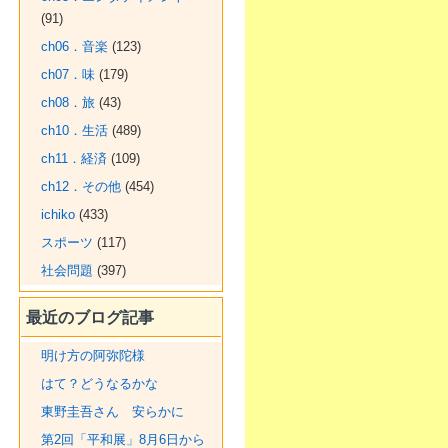
(91)
ch06．音楽
(123)
ch07．味
(179)
ch08．旅
(43)
ch10．生活
(489)
ch11．経済
(109)
ch12．その他
(454)
ichiko
(433)
スポーツ
(117)
社会問題
(397)
最近のブログ記事
明け方の阿弥陀様
はて？どうなるかな
東野圭吾さん 安らかに
第2回「平和展」8月6日から