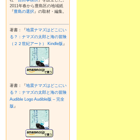
2011年春から豊島区の地域紙
『
豊島の選択
』の取材・編集。
著書：『
地震ナマズはどこにい
る？：ナマズの太郎と海の冒険
（２２世紀アート） Kindle版
』
著書：『
地震ナマズはどこにい
る？：ナマズの太郎と海の冒険
Audible Logo Audible版 – 完全
版
』