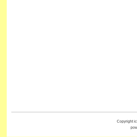
Copyright i
pow