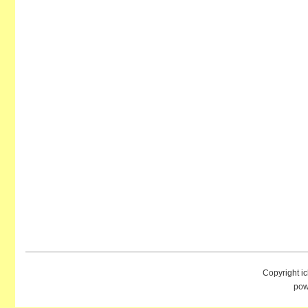
Copyright i
pow