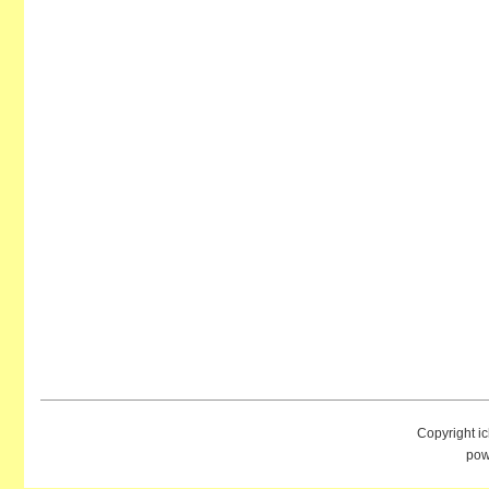
Copyright i
pow