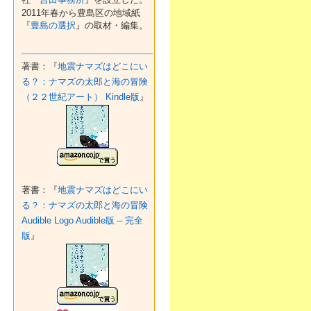
2011年春から豊島区の地域紙
『
豊島の選択
』の取材・編集。
著書：『
地震ナマズはどこにい
る？：ナマズの太郎と海の冒険
（２２世紀アート） Kindle版
』
著書：『
地震ナマズはどこにい
る？：ナマズの太郎と海の冒険
Audible Logo Audible版 – 完全
版
』