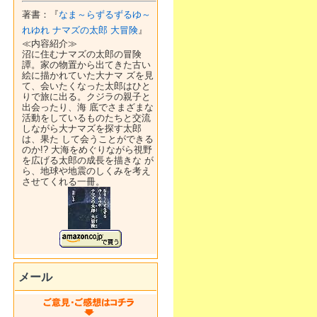
著書：『
なま～らずるずるゆ～
れゆれ ナマズの太郎 大冒険
』
≪内容紹介≫
沼に住むナマズの太郎の冒険
譚。家の物置から出てきた古い
絵に描かれていた大ナマ ズを見
て、会いたくなった太郎はひと
りで旅に出る。クジラの親子と
出会ったり、海 底でさまざまな
活動をしているものたちと交流
しながら大ナマズを探す太郎
は、果た して会うことができる
のか!? 大海をめぐりながら視野
を広げる太郎の成長を描きな が
ら、地球や地震のしくみを考え
させてくれる一冊。
メール