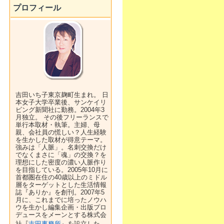
プロフィール
吉田いち子東京麹町生まれ。 日
本女子大学卒業後、サンケイリ
ビング新聞社に勤務。2004年3
月独立。 その後フリーランスで
単行本取材・執筆。主婦、母
親、会社員の慌しい？人生経験
を生かした取材が得意テーマ。
強みは「人脈」。名刺交換だけ
でなくまさに「魂」の交換？を
理想にした密度の濃い人脈作り
を目指している。2005年10月に
首都圏在住の40歳以上のミドル
層をターゲットとした生活情報
誌『ありか』を創刊。2007年5
月に、これまでに培ったノウハ
ウを生かし編集企画・出版プロ
デュースをメーンとする株式会
社『
吉田事務所
』を設立した。