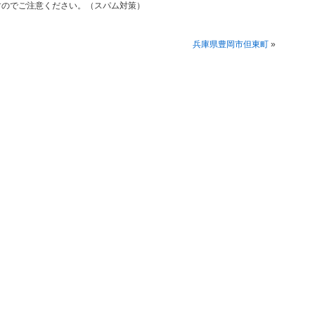
すのでご注意ください。（スパム対策）
兵庫県豊岡市但東町
»