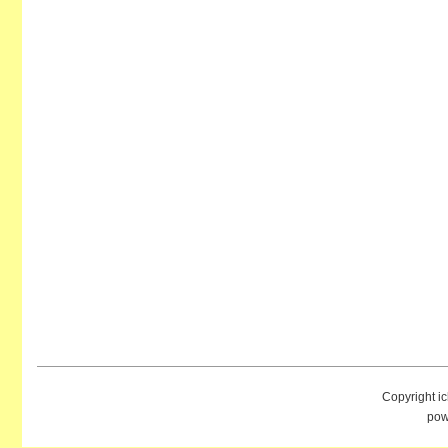
Copyright i
pow