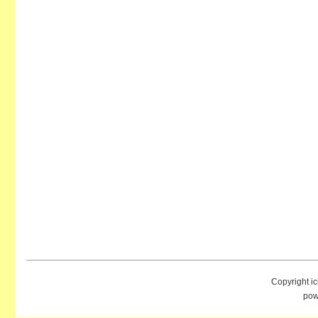
Copyright i
pow