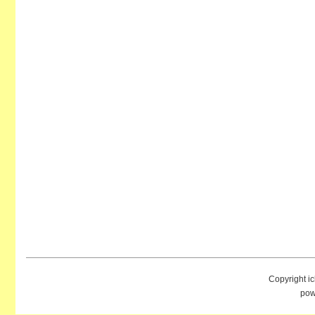
Copyright i
pow