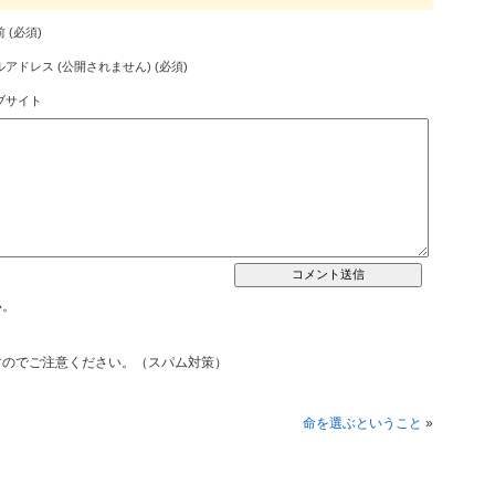
 (必須)
アドレス (公開されません) (必須)
ブサイト
い。
すのでご注意ください。（スパム対策）
命を選ぶということ
»