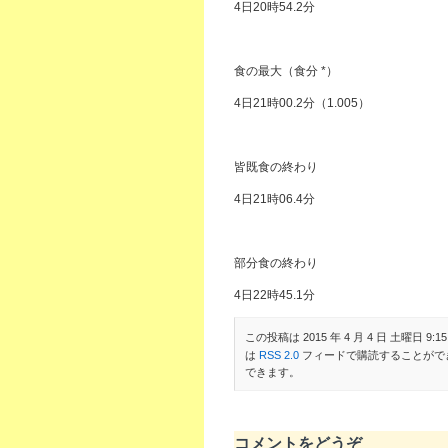
4日20時54.2分
食の最大（食分 *）
4日21時00.2分（1.005）
皆既食の終わり
4日21時06.4分
部分食の終わり
4日22時45.1分
この投稿は 2015 年 4 月 4 日 土曜日 9:15
は
RSS 2.0
フィードで購読することがで
できます。
コメントをどうぞ