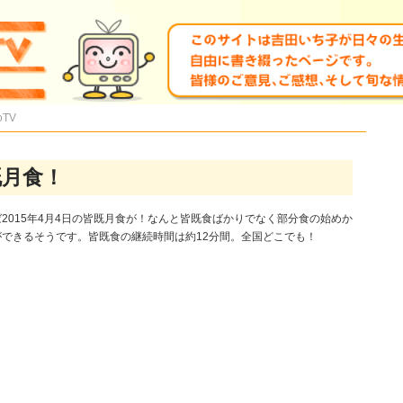
oTV
既月食！
2015年4月4日の皆既月食が！なんと皆既食ばかりでなく部分食の始めか
できるそうです。皆既食の継続時間は約12分間。全国どこでも！