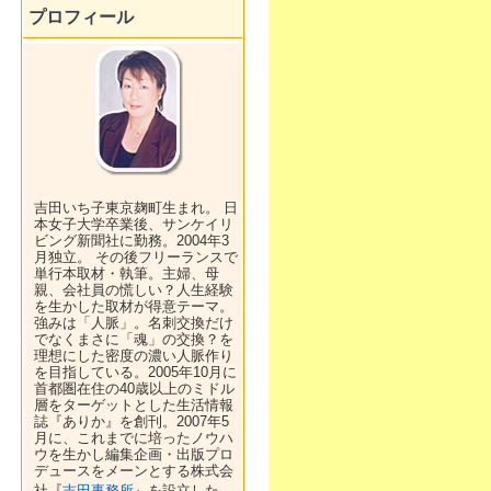
プロフィール
吉田いち子東京麹町生まれ。 日
本女子大学卒業後、サンケイリ
ビング新聞社に勤務。2004年3
月独立。 その後フリーランスで
単行本取材・執筆。主婦、母
親、会社員の慌しい？人生経験
を生かした取材が得意テーマ。
強みは「人脈」。名刺交換だけ
でなくまさに「魂」の交換？を
理想にした密度の濃い人脈作り
を目指している。2005年10月に
首都圏在住の40歳以上のミドル
層をターゲットとした生活情報
誌『ありか』を創刊。2007年5
月に、これまでに培ったノウハ
ウを生かし編集企画・出版プロ
デュースをメーンとする株式会
社『
吉田事務所
』を設立した。