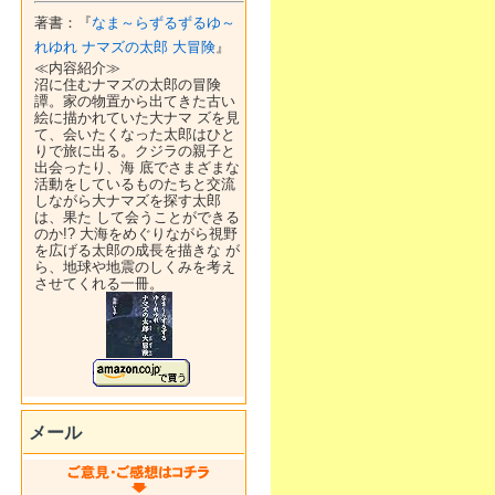
著書：『
なま～らずるずるゆ～
れゆれ ナマズの太郎 大冒険
』
≪内容紹介≫
沼に住むナマズの太郎の冒険
譚。家の物置から出てきた古い
絵に描かれていた大ナマ ズを見
て、会いたくなった太郎はひと
りで旅に出る。クジラの親子と
出会ったり、海 底でさまざまな
活動をしているものたちと交流
しながら大ナマズを探す太郎
は、果た して会うことができる
のか!? 大海をめぐりながら視野
を広げる太郎の成長を描きな が
ら、地球や地震のしくみを考え
させてくれる一冊。
メール