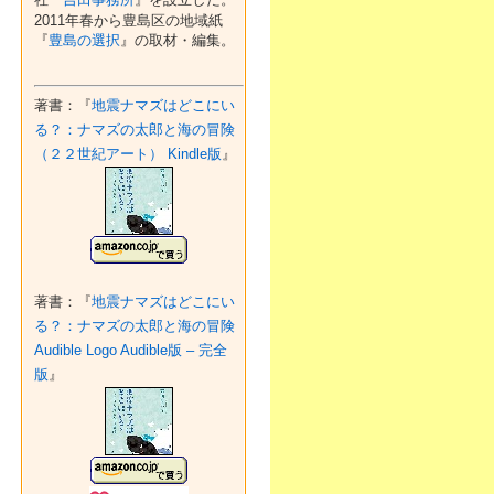
2011年春から豊島区の地域紙
『
豊島の選択
』の取材・編集。
著書：『
地震ナマズはどこにい
る？：ナマズの太郎と海の冒険
（２２世紀アート） Kindle版
』
著書：『
地震ナマズはどこにい
る？：ナマズの太郎と海の冒険
Audible Logo Audible版 – 完全
版
』