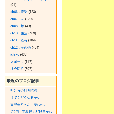
(91)
ch06．音楽
(123)
ch07．味
(179)
ch08．旅
(43)
ch10．生活
(489)
ch11．経済
(109)
ch12．その他
(454)
ichiko
(433)
スポーツ
(117)
社会問題
(397)
最近のブログ記事
明け方の阿弥陀様
はて？どうなるかな
東野圭吾さん 安らかに
第2回「平和展」8月6日から