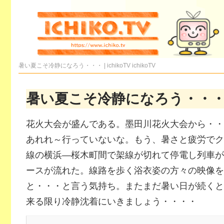
暑い夏こそ冷静になろう・・・ | ichikoTV
ichikoTV
暑い夏こそ冷静になろう・・
花火大会が盛んである。墨田川花火大会から・・
あれれ～行っていないな。もう、暑さと疲労でク
線の横浜―桜木町間で架線が切れて停電し列車が
ースが流れた。線路を歩く浴衣姿の方々の映像を
と・・・と言う気持ち。またまだ暑い日が続くと
来る限り冷静沈着にいきましょう・・・・