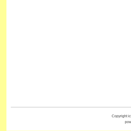
Copyright i
pow