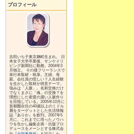
プロフィール
吉田いち子東京麹町生まれ。 日
本女子大学卒業後、サンケイリ
ビング新聞社に勤務。2004年3
月独立。 その後フリーランスで
単行本取材・執筆。主婦、母
親、会社員の慌しい？人生経験
を生かした取材が得意テーマ。
強みは「人脈」。名刺交換だけ
でなくまさに「魂」の交換？を
理想にした密度の濃い人脈作り
を目指している。2005年10月に
首都圏在住の40歳以上のミドル
層をターゲットとした生活情報
誌『ありか』を創刊。2007年5
月に、これまでに培ったノウハ
ウを生かし編集企画・出版プロ
デュースをメーンとする株式会
社『
吉田事務所
』を設立した。