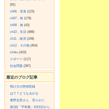
(91)
ch06．音楽
(123)
ch07．味
(179)
ch08．旅
(43)
ch10．生活
(489)
ch11．経済
(109)
ch12．その他
(454)
ichiko
(433)
スポーツ
(117)
社会問題
(397)
最近のブログ記事
明け方の阿弥陀様
はて？どうなるかな
東野圭吾さん 安らかに
第2回「平和展」8月6日から