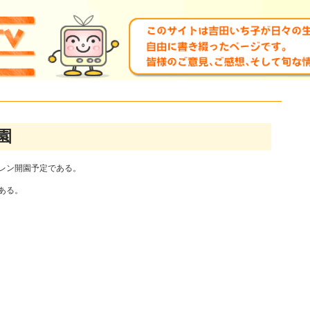
園
レン開園予定である。
ある。