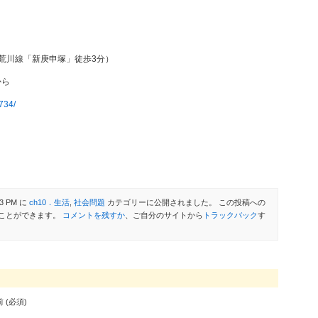
荒川線「新庚申塚」徒歩3分）
から
7734/
3 PM に
ch10．生活
,
社会問題
カテゴリーに公開されました。 この投稿への
ことができます。
コメントを残すか
、ご自分のサイトから
トラックバック
す
 (必須)