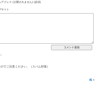
アドレス (公開されません) (必須)
ブサイト
い。
すのでご注意ください。（スパム対策）
楓
»