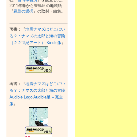
2011年春から豊島区の地域紙
『
豊島の選択
』の取材・編集。
著書：『
地震ナマズはどこにい
る？：ナマズの太郎と海の冒険
（２２世紀アート） Kindle版
』
著書：『
地震ナマズはどこにい
る？：ナマズの太郎と海の冒険
Audible Logo Audible版 – 完全
版
』