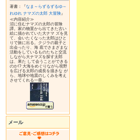
著書：『
なま～らずるずるゆ～
れゆれ ナマズの太郎 大冒険
』
≪内容紹介≫
沼に住むナマズの太郎の冒険
譚。家の物置から出てきた古い
絵に描かれていた大ナマ ズを見
て、会いたくなった太郎はひと
りで旅に出る。クジラの親子と
出会ったり、海 底でさまざまな
活動をしているものたちと交流
しながら大ナマズを探す太郎
は、果た して会うことができる
のか!? 大海をめぐりながら視野
を広げる太郎の成長を描きな が
ら、地球や地震のしくみを考え
させてくれる一冊。
メール