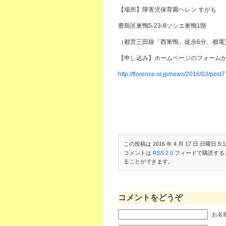
【場所】障害児保育園ヘレン すがも
豊島区巣鴨5-23-8ソシエ巣鴨1階
（都営三田線「西巣鴨」徒歩6分、都電
【申し込み】ホームページのフォーム
http://florence.or.jp/news/2016/03/post
この投稿は 2016 年 4 月 17 日 日曜日 5:1
コメントは
RSS 2.0
フィードで購読する
ることができます。
コメントをどうぞ
お名前