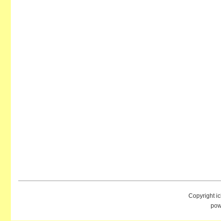
Copyright i
pow