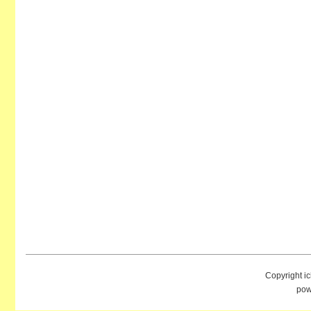
Copyright i
pow