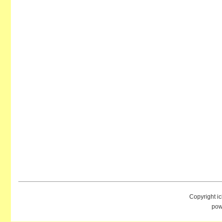
Copyright i
pow