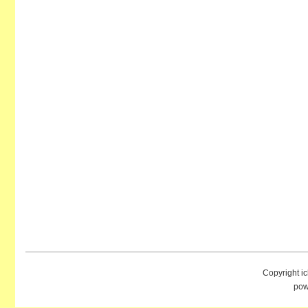
Copyright i
pow