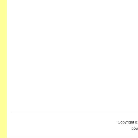
Copyright i
pow